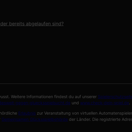
der bereits abgelaufen sind?
sst. Weitere Informationen findest du auf unserer
Spielerschutzseit
esweit-gegen-gluecksspielsucht.de
und
www.check-dein-spiel.de
.
hördliche
Erlaubnis
zur Veranstaltung von virtuellen Automatenspielen 
r
Gemeinsamen Glücksspielbehörde
der Länder. Die registrierte Adre