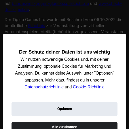
auf
bundesweit-gegen-gluecksspielsucht.de
und
www.check-
dein-spiel.de
.
Der Tipico Games Ltd wurde mit Bescheid vom 06.10.2022 die
behördliche
Erlaubnis
zur Veranstaltung von virtuellen
Automatenspielen erteilt. (behördlich zugelassener Veranstalter
von virtuellen Automatenspielen). Tipico Games Ltd. steht unter
der Aufsicht der
Gemeinsamen Glücksspielbehörde
der Länder.
Die registrierte Adresse der Tipico Games Ltd ist Tipico Tower,
Der Schutz deiner Daten ist uns wichtig
Vjal Portomaso, STJ 4011 St. Julian’s, Malta
Wir nutzen notwendige
Cookies und, mit deiner
Zustimmung, optionale Cookies für Marketing und
Analysen. Du kannst deine Auswahl unter "Optionen"
anpassen. Mehr dazu findest du in unserer
Datenschutzrichtlinie
und
Cookie-Richtlinie
Optionen
Tipico Games Blog
Über Uns
Geschäftsbedingungen
Datenschutzrichtlinie
Impressum
Angebotsbedingungen
Auszahlungsquoten
Spielerschutz
Alle zustimmen