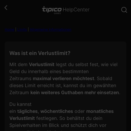
Zum
Inhalt
springen
Home
|
Limits
|
Allgemeine Informationen
Was ist ein Verlustlimit?
Mit dem
Verlustlimit
legst du selbst fest, wie viel
Geld du innerhalb eines bestimmten
Zeitraums
maximal verlieren möchtest
. Sobald
dieses Limit erreicht ist, kannst du im gewählten
Zeitraum
kein weiteres Guthaben mehr einsetzen
.
Du kannst
ein
tägliches
,
wöchentliches
oder
monatliches
Verlustlimit
festlegen. So behältst du dein
Spielverhalten im Blick und schützt dich vor