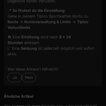
ungewollt hohen Verlusten.
📍
So findest du die Einstellung:
Gehe in deinem Tipico Sportwetten Konto zu
Konto
→
Kontoverwaltung & Limits
→
Tipico
Verlustlimits
🔁 Eine
Erhöhung
wird nach
8 × 24
Stunden
wirksam.
✅ Eine
Senkung
ist jederzeit möglich und sofort
aktiv.
Formular überspringen
War diese Antwort hilfreich?
Ja
Nein
Ähnliche Artikel