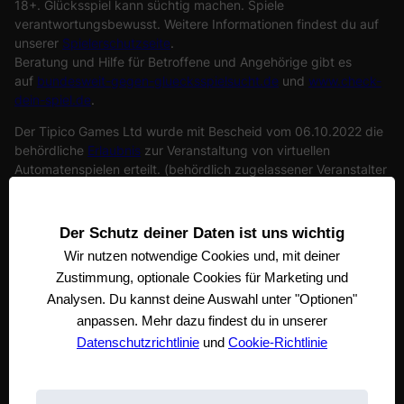
18+. Glücksspiel kann süchtig machen. Spiele
verantwortungsbewusst. Weitere Informationen findest du auf
unserer
Spielerschutzseite
.
Beratung und Hilfe für Betroffene und Angehörige gibt es
auf
bundesweit-gegen-gluecksspielsucht.de
und
www.check-
dein-spiel.de
.
Der Tipico Games Ltd wurde mit Bescheid vom 06.10.2022 die
behördliche
Erlaubnis
zur Veranstaltung von virtuellen
Automatenspielen erteilt. (behördlich zugelassener Veranstalter
von virtuellen Automatenspielen). Tipico Games Ltd. steht unter
der Aufsicht der
Gemeinsamen Glücksspielbehörde
der Länder.
Die registrierte Adresse der Tipico Games Ltd ist Tipico Tower,
Der Schutz deiner Daten ist uns wichtig
Vjal Portomaso, STJ 4011 St. Julian’s, Malta
Wir nutzen notwendige
Cookies und, mit deiner
Zustimmung, optionale Cookies für Marketing und
Analysen. Du kannst deine Auswahl unter "Optionen"
anpassen. Mehr dazu findest du in unserer
Datenschutzrichtlinie
und
Cookie-Richtlinie