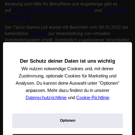
Beratung und Hilfe für Betroffene und Angehörige gibt es
auf
bundesweit-gegen-gluecksspielsucht.de
und
www.check-
dein-spiel.de
.
Der Tipico Games Ltd wurde mit Bescheid vom 06.10.2022 die
behördliche
Erlaubnis
zur Veranstaltung von virtuellen
Automatenspielen erteilt. (behördlich zugelassener Veranstalter
von virtuellen Automatenspielen). Tipico Games Ltd. steht unter
der Aufsicht der
Gemeinsamen Glücksspielbehörde
der Länder.
Die registrierte Adresse der Tipico Games Ltd ist Tipico Tower,
Der Schutz deiner Daten ist uns wichtig
Vjal Portomaso, STJ 4011 St. Julian’s, Malta
Wir nutzen notwendige
Cookies und, mit deiner
Zustimmung, optionale Cookies für Marketing und
Analysen. Du kannst deine Auswahl unter "Optionen"
anpassen. Mehr dazu findest du in unserer
Datenschutzrichtlinie
und
Cookie-Richtlinie
Optionen
Tipico Games Blog
Über Uns
Geschäftsbedingungen
Datenschutzrichtlinie
Impressum
Angebotsbedingungen