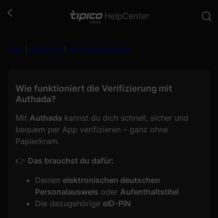
Zum
Inhalt
springen
Home
|
Verifizierung
|
Verifizierungsmethoden
Wie funktioniert die Verifizierung mit
Authada?
Mit
Authada
kannst du dich schnell, sicher und
bequem per App verifizieren – ganz ohne
Papierkram.
👉
Das brauchst du dafür:
Deinen
elektronischen deutschen
Personalausweis
oder
Aufenthaltstitel
Die dazugehörige
eID-PIN