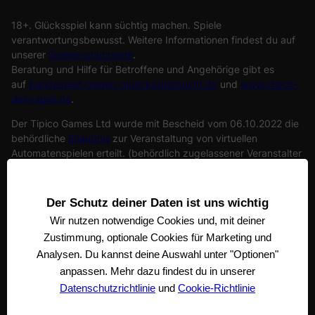
18+. Glücksspiel kann süchtig machen. Spiele
verantwortungsbewusst. Weitere Informationen findest du auf
unserer
Spielerschutzseite
.
Beratung und Hilfe für Betroffene und Angehörige gibt es
auf
bundesweit-gegen-gluecksspielsucht.de
und
www.check-
dein-spiel.de
.
Der Tipico Games Ltd wurde mit Bescheid vom 06.10.2022 die
behördliche
Erlaubnis
zur Veranstaltung von virtuellen
Automatenspielen erteilt. (behördlich zugelassener Veranstalter
von virtuellen Automatenspielen). Tipico Games Ltd. steht unter
der Aufsicht der
Gemeinsamen Glücksspielbehörde
der Länder.
Die registrierte Adresse der Tipico Games Ltd ist Tipico Tower,
Der Schutz deiner Daten ist uns wichtig
Vjal Portomaso, STJ 4011 St. Julian’s, Malta
Wir nutzen notwendige
Cookies und, mit deiner
Zustimmung, optionale Cookies für Marketing und
Analysen. Du kannst deine Auswahl unter "Optionen"
anpassen. Mehr dazu findest du in unserer
Datenschutzrichtlinie
und
Cookie-Richtlinie