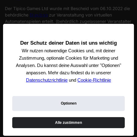
Der Tipico Games Ltd wurde mit Bescheid vom 06.10.2022 die
behördliche
Erlaubnis
zur Veranstaltung von virtuellen
Automatenspielen erteilt. (behördlich zugelassener Veranstalter
von virtuellen Automatenspielen). Tipico Games Ltd. steht unter
der Aufsicht der
Gemeinsamen Glücksspielbehörde
der Länder.
Die registrierte Adresse der Tipico Games Ltd ist Tipico Tower,
Der Schutz deiner Daten ist uns wichtig
Vjal Portomaso, STJ 4011 St. Julian’s, Malta
Wir nutzen notwendige
Cookies und, mit deiner
Zustimmung, optionale Cookies für Marketing und
Analysen. Du kannst deine Auswahl unter "Optionen"
anpassen. Mehr dazu findest du in unserer
Datenschutzrichtlinie
und
Cookie-Richtlinie
Optionen
Tipico Games Blog
Über Uns
Geschäftsbedingungen
Datenschutzrichtlinie
Impressum
Angebotsbedingungen
Auszahlungsquoten
Spielerschutz
Alle zustimmen
Cookie-Einstellungen