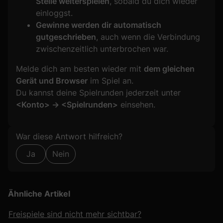
Stelle weiterspielen
, sobald du dich wieder
einloggst.
Gewinne werden dir automatisch
gutgeschrieben
, auch wenn die Verbindung
zwischenzeitlich unterbrochen war.
Melde dich am besten wieder mit
dem gleichen
Gerät und Browser
im Spiel an.
Du kannst deine Spielrunden jederzeit unter
<Konto> → <Spielrunden>
einsehen.
Formular überspringen
War diese Antwort hilfreich?
Ja
Nein
Ähnliche Artikel
Freispiele sind nicht mehr sichtbar?